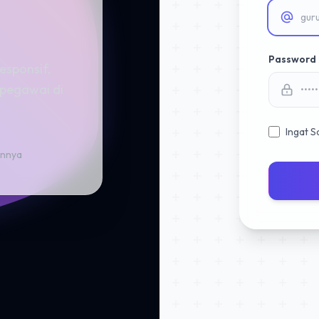
Password
esponsif,
 pegawai di
Ingat S
innya