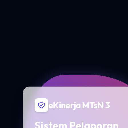
eKinerja MTsN 3
Sistem Pelaporan