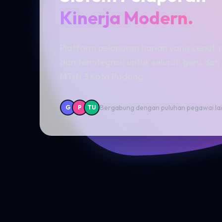
Kinerja Modern.
Platform pelaporan harian yang cepat, r
dan terintegrasi untuk seluruh guru dan
MTsN 3 Kota Padang.
Bergabung dengan puluhan pegawai la
G
P
TU